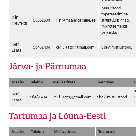
Maalritööd,
tapetseerimine,
Riin
56561503
riin@maalerdamine.ee
struktuurpinnad,
Treufeldt
mikrotsemendi
paigaldus.
Kerli
58481404
kerli.laats@gmail.com
Siseviimistlustööd.
Lääts
Järva- ja Pärnumaa
Maaler
Telefon
Meiliaadress
Teenused
E
R
Kerli
58481404
kerli.laats@gmail.com
Siseviimistlustööd.
E
Lääts
Tartumaa ja Lõuna-Eesti
Maaler
Telefon
Meiliaadress
Teenused