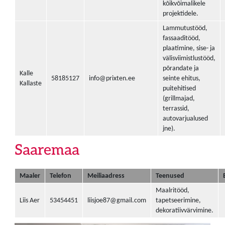
kõikvõimalikele
projektidele.
Lammutustööd,
fassaaditööd,
plaatimine, sise- ja
välisviimistlustööd,
põrandate ja
Kalle
58185127
info@prixten.ee
seinte ehitus,
Kallaste
puitehitised
(grillmajad,
terrassid,
autovarjualused
jne).
Saaremaa
Maaler
Telefon
Meiliaadress
Teenused
Maalritööd,
Liis Aer
53454451
liisjoe87@gmail.com
tapetseerimine,
dekoratiivvärvimine.