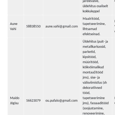
järelevalve,
üldehitus osaliselt
kokkuleppel
Maalritööd,
Aune
tapetseerimine,
58838550
aune.vahi@gmail.com
Vahi
lihtsamad
efektseinad.
Üldehitus (puit- ja
metallkarkassid,
parketid,
kipsitööd,
müüritööd,
kõikvõimalikud
montaažitööd
jms), sise- ja
välisviimistlus (sh
dekoratiivsed
tööd,
Maido
tapetseerimine
56623079
ou.pufalo@gmail.com
Jõgisu
jms), fassaaditööd
(soojustamine,
renoveerimine,