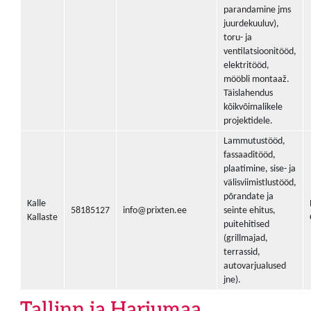
parandamine jms
juurdekuuluv),
toru- ja
ventilatsioonitööd,
elektritööd,
mööbli montaaž.
Täislahendus
kõikvõimalikele
projektidele.
Lammutustööd,
fassaaditööd,
plaatimine, sise- ja
välisviimistlustööd,
põrandate ja
Kalle
58185127
info@prixten.ee
seinte ehitus,
Kallaste
puitehitised
(grillmajad,
terrassid,
autovarjualused
jne).
Tallinn ja Harjumaa