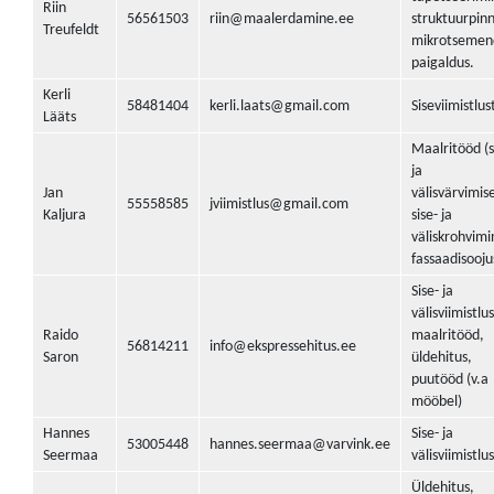
Riin
56561503
riin@maalerdamine.ee
struktuurpin
Treufeldt
mikrotsemen
paigaldus.
Kerli
58481404
kerli.laats@gmail.com
Siseviimistlus
Lääts
Maalritööd (s
ja
Jan
välisvärvimis
55558585
jviimistlus@gmail.com
Kaljura
sise- ja
väliskrohvimi
fassaadisooju
Sise- ja
välisviimistlus
Raido
maalritööd,
56814211
info@ekspressehitus.ee
Saron
üldehitus,
puutööd (v.a
mööbel)
Hannes
Sise- ja
53005448
hannes.seermaa@varvink.ee
Seermaa
välisviimistlus
Üldehitus,