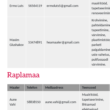
maalritööd,
Ermo Luts
56564119
ermoluts5@gmail.com
tapetseerimi
renoveerimin
Krohvimine,
pahteldamin
tapeetimine,
värvimine,
Maxim
plaatimistööd
53474891
heamaaler@gmail.com
Glushakov
parketi
paigaldamine
uste vahetus,
puitfassaadi
värvimine.
Raplamaa
Maaler
Telefon
Meiliaadress
Teenused
Maalritööd,
Aune
tapetseerimine,
58838550
aune.vahi@gmail.com
Vahi
lihtsamad
efektseinad.