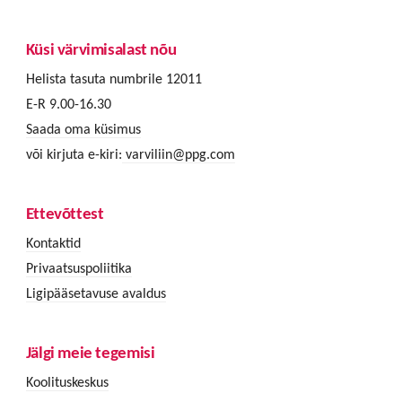
Küsi värvimisalast nõu
Helista tasuta numbrile 12011
E-R 9.00-16.30
Saada oma küsimus
või kirjuta e-kiri:
varviliin@ppg.com
Ettevõttest
Kontaktid
Privaatsuspoliitika
Ligipääsetavuse avaldus
Jälgi meie tegemisi
Koolituskeskus