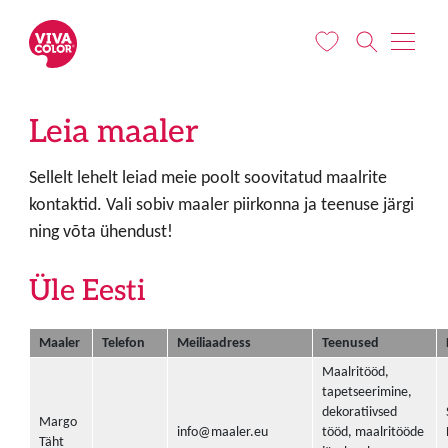
Liigu edasi põhisisu juurde
Leia maaler
Sellelt lehelt leiad meie poolt soovitatud maalrite
kontaktid. Vali sobiv maaler piirkonna ja teenuse järgi
ning võta ühendust!
Üle Eesti
Maaler
Telefon
Meiliaadress
Teenused
Maalritööd,
tapetseerimine,
dekoratiivsed
Margo
info@maaler.eu
tööd, maalritööde
Täht