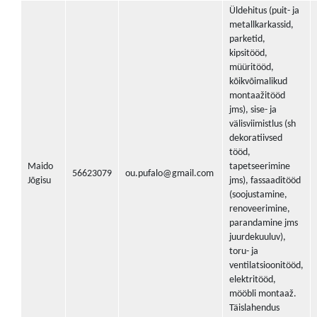
Üldehitus (puit- ja
metallkarkassid,
parketid,
kipsitööd,
müüritööd,
kõikvõimalikud
montaažitööd
jms), sise- ja
välisviimistlus (sh
dekoratiivsed
tööd,
Maido
tapetseerimine
56623079
ou.pufalo@gmail.com
Jõgisu
jms), fassaaditööd
(soojustamine,
renoveerimine,
parandamine jms
juurdekuuluv),
toru- ja
ventilatsioonitööd,
elektritööd,
mööbli montaaž.
Täislahendus