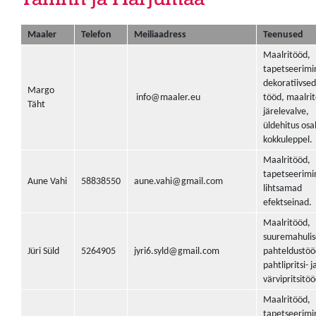
Maaler
Telefon
Meiliaadress
Teenused
Maalritööd,
tapetseerimi
dekoratiivsed
Margo
info@maaler.eu
tööd, maalri
Täht
järelevalve,
üldehitus osal
kokkuleppel.
Maalritööd,
tapetseerimi
Aune Vahi
58838550
aune.vahi@gmail.com
lihtsamad
efektseinad.
Maalritööd,
suuremahuli
Jüri Süld
5264905
jyri6.syld@gmail.com
pahteldustöö
pahtlipritsi- j
värvipritsitöö
Maalritööd,
tapetseerimi