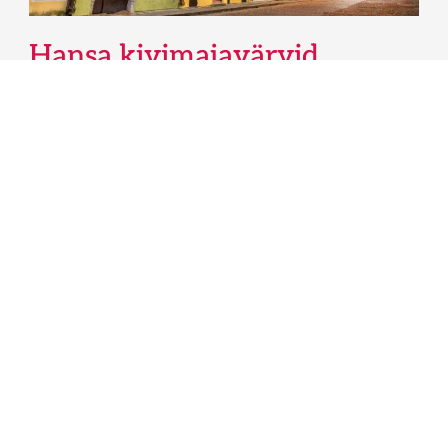
Hansa kivimajavärvid
Vivacolor Hansa tootevalikus on värvid nii kivi- kui
krohvitud fassaadide värvimiseks, silikaatkrunt ning
spetsiaalne värv sokli värvimiseks. Mineraalfassaadi
värvimise jaoks tooteid valides tuleb arvestada nii
alusmaterjali kui ka sellega, kas hakkad värvima uut
või vana fassaadi.
Loe edasi