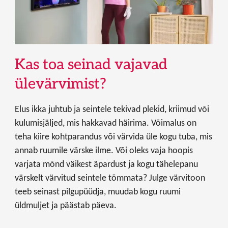
Kas toa seinad vajavad
ülevärvimist?
Elus ikka juhtub ja seintele tekivad plekid, kriimud või
kulumisjäljed, mis hakkavad häirima. Võimalus on
teha kiire kohtparandus või värvida üle kogu tuba, mis
annab ruumile värske ilme. Või oleks vaja hoopis
varjata mõnd väikest äpardust ja kogu tähelepanu
värskelt värvitud seintele tõmmata? Julge värvitoon
teeb seinast pilgupüüdja, muudab kogu ruumi
üldmuljet ja päästab päeva.