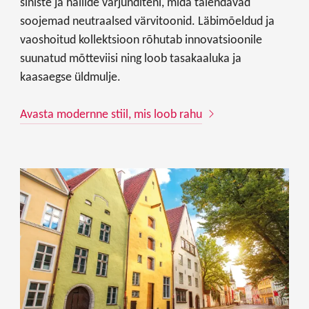
siniste ja hallide varjunditeni, mida täiendavad
soojemad neutraalsed värvitoonid. Läbimõeldud ja
vaoshoitud kollektsioon rõhutab innovatsioonile
suunatud mõtteviisi ning loob tasakaaluka ja
kaasaegse üldmulje.
Avasta modernne stiil, mis loob rahu