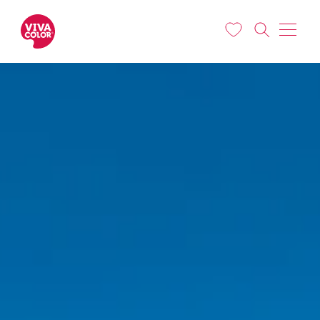
Liigu edasi põhisisu juurde