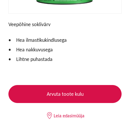
Veepõhine soklivärv
Hea ilmastikukindlusega
Hea nakkuvusega
Lihtne puhastada
Arvuta toote kulu
Leia edasimüüja