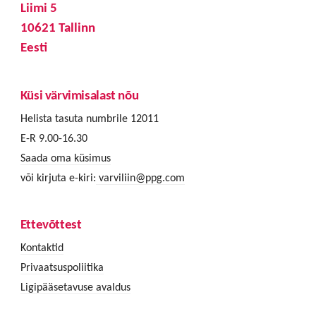
Liimi 5
10621 Tallinn
Eesti
Küsi värvimisalast nõu
Helista tasuta numbrile 12011
E-R 9.00-16.30
Saada oma küsimus
või kirjuta e-kiri:
varviliin@ppg.com
Ettevõttest
Kontaktid
Privaatsuspoliitika
Ligipääsetavuse avaldus