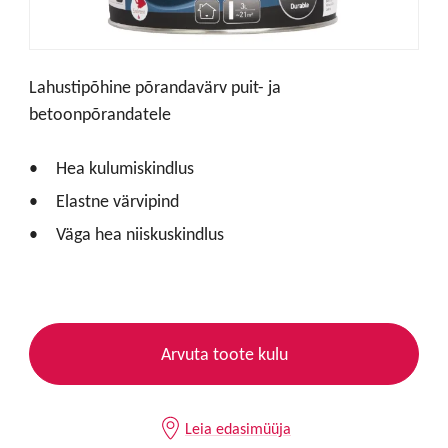
Lahustipõhine põrandavärv puit- ja
betoonpõrandatele
Hea kulumiskindlus
Elastne värvipind
Väga hea niiskuskindlus
Arvuta toote kulu
Leia edasimüüja