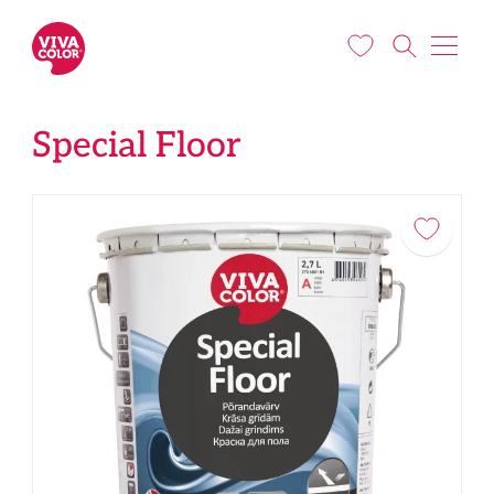
Liigu edasi põhisisu juurde
Special Floor