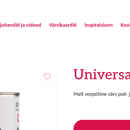
Liigu edasi põhisisu juurde
juhendid ja videod
Värvikaardid
Inspiratsioon
Koo
Univers
Matt veepõhine värv puit- 