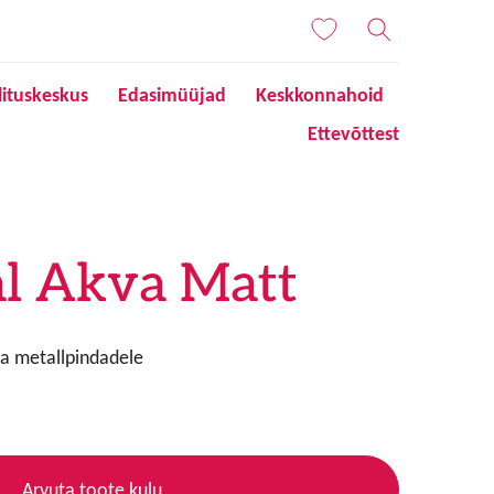
lituskeskus
Edasimüüjad
Keskkonnahoid
Ettevõttest
al Akva Matt
ja metallpindadele
Arvuta toote kulu