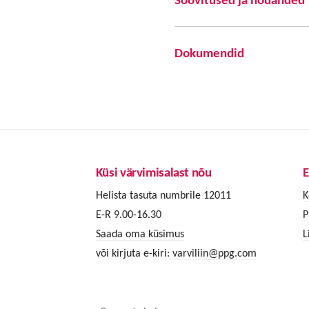
Dokumendid
Küsi värvimisalast nõu
E
Helista tasuta numbrile 12011
K
E-R 9.00-16.30
P
Saada oma küsimus
L
või kirjuta e-kiri:
varviliin@ppg.com