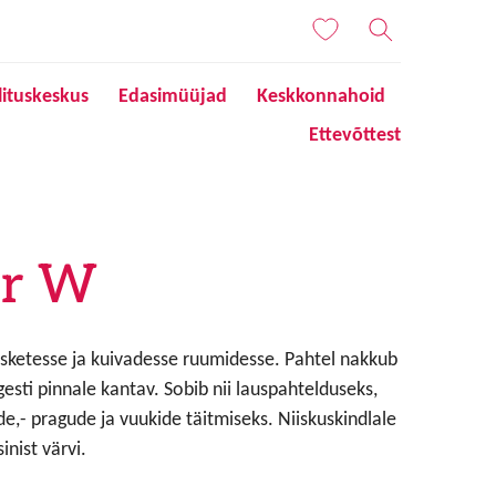
lituskeskus
Edasimüüjad
Keskkonnahoid
Ettevõttest
or W
iisketesse ja kuivadesse ruumidesse. Pahtel nakkub
gesti pinnale kantav. Sobib nii lauspahtelduseks,
e,- pragude ja vuukide täitmiseks. Niiskuskindlale
inist värvi.