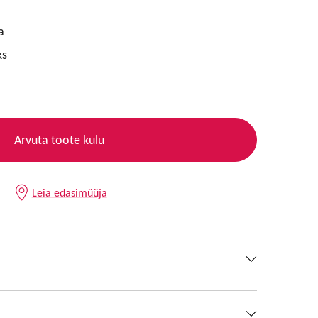
a
ks
Arvuta toote kulu
Leia edasimüüja