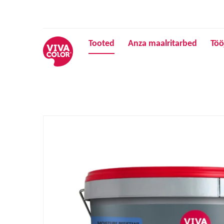
Tooted
Anza maalritarbed
Töö