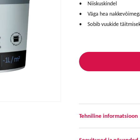
Niiskuskindel
Väga hea nakkevõimeg
Sobib vuukide täitmise
Tehniline informatsioon
Soovitused ja nõuanded