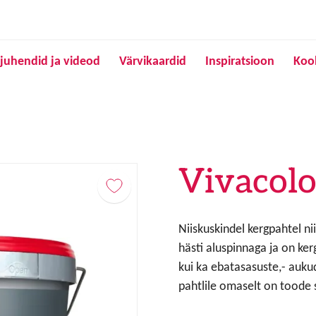
Liigu edasi põhisisu juurde
juhendid ja videod
Värvikaardid
Inspiratsioon
Koo
Vivacol
Niiskuskindel kergpahtel n
hästi aluspinnaga ja on ker
kui ka ebatasasuste,- aukud
pahtlile omaselt on toode s