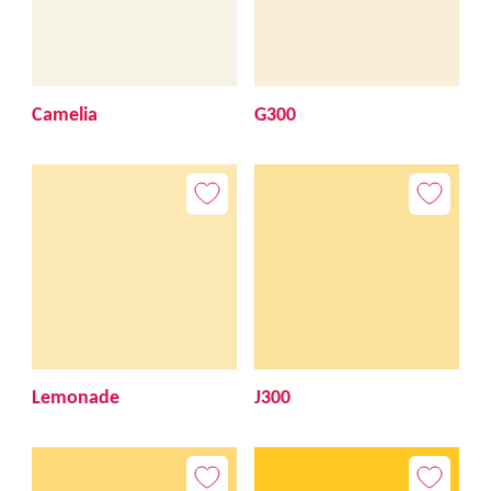
Camelia
G300
Lemonade
J300