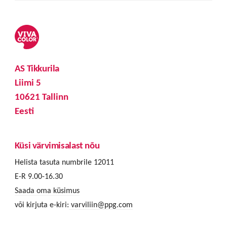
AS Tikkurila
Liimi 5
10621 Tallinn
Eesti
Küsi värvimisalast nõu
Helista tasuta numbrile 12011
E-R 9.00-16.30
Saada oma küsimus
või kirjuta e-kiri:
varviliin@ppg.com