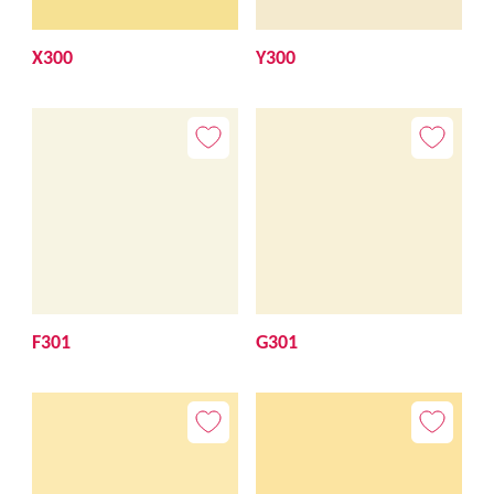
X300
Y300
F301
G301