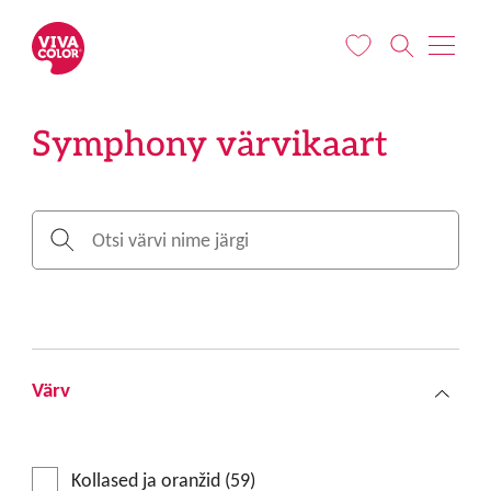
Liigu edasi põhisisu juurde
Symphony värvikaart
Värv
Kollased ja oranžid (59)