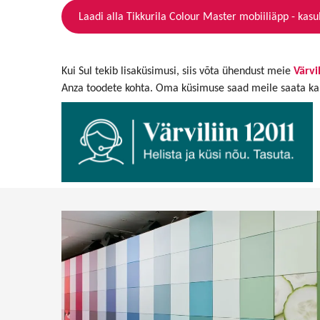
Laadi alla Tikkurila Colour Master mobiiliäpp - kasu
Kui Sul tekib lisaküsimusi, siis võta ühendust meie
Värvi
Anza toodete kohta. Oma küsimuse saad meile saata ka