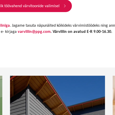
lik töövahend värvitoonide valimisel
liiniga
. Jagame tasuta näpunäited kõikideks värvimistöödeks ning ann
 e- kirjaga
varviliin@ppg.com
. Värviliin on avatud E-R 9.00-16.30.