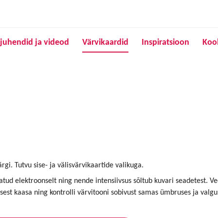
Liigu edasi põhisisu juurde
juhendid ja videod
Värvikaardid
Inspiratsioon
Koo
rgi. Tutvu sise- ja välisvärvikaartide valikuga.
tatud elektroonselt ning nende intensiivsus sõltub kuvari seadetest. V
usest kaasa ning kontrolli värvitooni sobivust samas ümbruses ja val