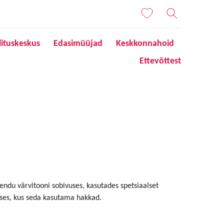
lituskeskus
Edasimüüjad
Keskkonnahoid
Ettevõttest
eendu värvitooni sobivuses, kasutades spetsiaalset
guses, kus seda kasutama hakkad.