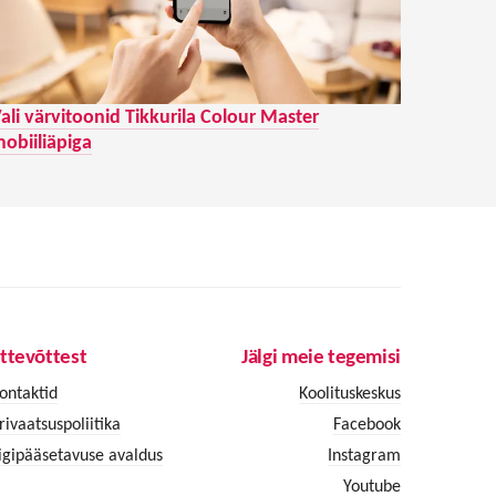
ali värvitoonid Tikkurila Colour Master
obiiliäpiga
ttevõttest
Jälgi meie tegemisi
ontaktid
Koolituskeskus
rivaatsuspoliitika
Facebook
igipääsetavuse avaldus
Instagram
Youtube