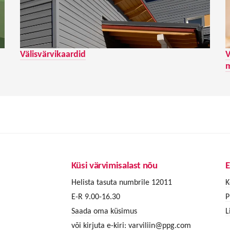
Välisvärvikaardid
V
m
Küsi värvimisalast nõu
E
Helista tasuta numbrile 12011
K
E-R 9.00-16.30
P
Saada oma küsimus
L
või kirjuta e-kiri:
varviliin@ppg.com