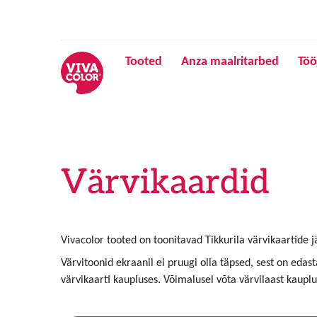
Tooted
Anza maalritarbed
Töö
Värvikaardid
Vivacolor tooted on toonitavad Tikkurila värvikaartide jä
Värvitoonid ekraanil ei pruugi olla täpsed, sest on edas
värvikaarti kaupluses. Võimalusel võta värvilaast kaupl