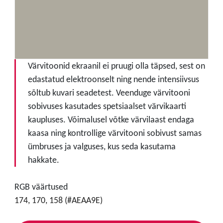
Värvitoonid ekraanil ei pruugi olla täpsed, sest on
edastatud elektroonselt ning nende intensiivsus
sõltub kuvari seadetest. Veenduge värvitooni
sobivuses kasutades spetsiaalset värvikaarti
kaupluses. Võimalusel võtke värvilaast endaga
kaasa ning kontrollige värvitooni sobivust samas
ümbruses ja valguses, kus seda kasutama
hakkate.
RGB väärtused
174, 170, 158 (#AEAA9E)