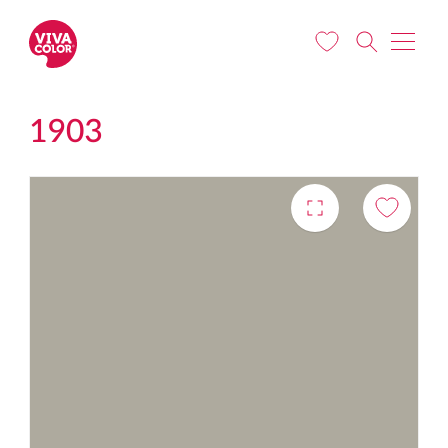
Liigu edasi põhisisu juurde
1903