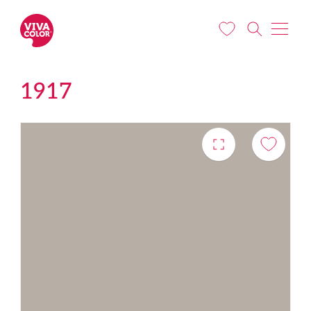
Liigu edasi põhisisu juurde
1917