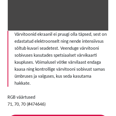
Värvitoonid ekraanil ei pruugi olla täpsed, sest on
edastatud elektroonselt ning nende intensiivsus
sõltub kuvari seadetest. Veenduge värvitooni
sobivuses kasutades spetsiaalset värvikaarti
kaupluses. Võimalusel võtke värvilaast endaga
kaasa ning kontrollige värvitooni sobivust samas
ümbruses ja valguses, kus seda kasutama
hakkate.
RGB väärtused
71, 70, 70 (#474646)