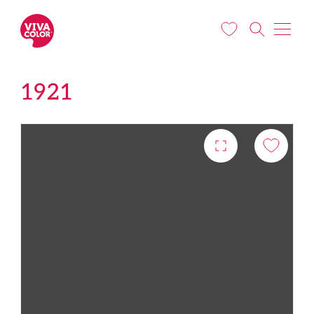
Liigu edasi põhisisu juurde
1921