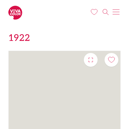
Liigu edasi põhisisu juurde
1922