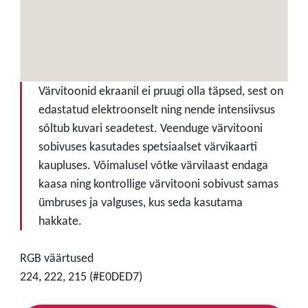
Värvitoonid ekraanil ei pruugi olla täpsed, sest on
edastatud elektroonselt ning nende intensiivsus
sõltub kuvari seadetest. Veenduge värvitooni
sobivuses kasutades spetsiaalset värvikaarti
kaupluses. Võimalusel võtke värvilaast endaga
kaasa ning kontrollige värvitooni sobivust samas
ümbruses ja valguses, kus seda kasutama
hakkate.
RGB väärtused
224, 222, 215 (#E0DED7)