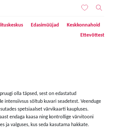
lituskeskus
Edasimüüjad
Keskkonnahoid
Ettevõttest
 pruugi olla täpsed, sest on edastatud
de intensiivsus sõltub kuvari seadetest. Veenduge
sutades spetsiaalset värvikaarti kaupluses.
aast endaga kaasa ning kontrollige värvitooni
s ja valguses, kus seda kasutama hakkate.