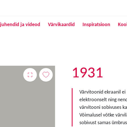
Liigu edasi põhisisu juurde
juhendid ja videod
Värvikaardid
Inspiratsioon
Koo
1931
Värvitoonid ekraanil ei
elektroonselt ning nen
värvitooni sobivuses ka
Võimalusel võtke värvil
sobivust samas ümbruse