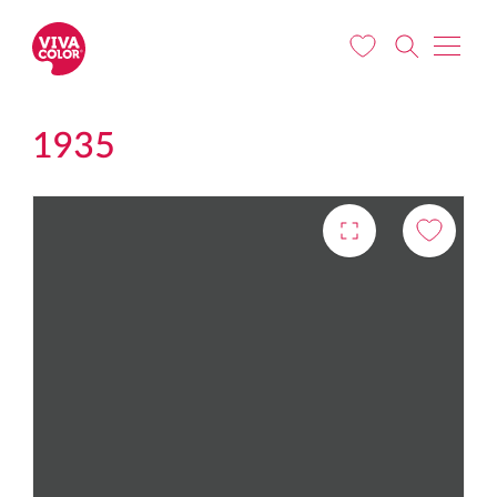
Liigu edasi põhisisu juurde
1935