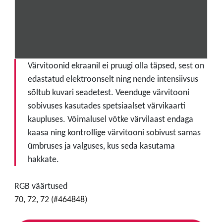
Värvitoonid ekraanil ei pruugi olla täpsed, sest on
edastatud elektroonselt ning nende intensiivsus
sõltub kuvari seadetest. Veenduge värvitooni
sobivuses kasutades spetsiaalset värvikaarti
kaupluses. Võimalusel võtke värvilaast endaga
kaasa ning kontrollige värvitooni sobivust samas
ümbruses ja valguses, kus seda kasutama
hakkate.
RGB väärtused
70, 72, 72 (#464848)