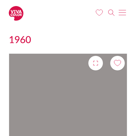
Liigu edasi põhisisu juurde
1960