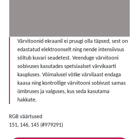
Värvitoonid ekraanil ei pruugi olla täpsed, sest on
edastatud elektroonselt ning nende intensiivsus
sõltub kuvari seadetest. Veenduge värvitooni
sobivuses kasutades spetsiaalset värvikaarti
kaupluses. Võimalusel võtke värvilaast endaga
kaasa ning kontrollige värvitooni sobivust samas
ümbruses ja valguses, kus seda kasutama
hakkate.
RGB väärtused
151, 146, 145 (#979291)