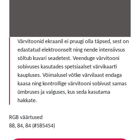
Värvitoonid ekraanil ei pruugi olla täpsed, sest on
edastatud elektroonselt ning nende intensiivsus
sõltub kuvari seadetest. Veenduge värvitooni
sobivuses kasutades spetsiaalset värvikaarti
kaupluses. Võimalusel võtke värvilaast endaga
kaasa ning kontrollige värvitooni sobivust samas
ümbruses ja valguses, kus seda kasutama
hakkate.
RGB väärtused
88, 84, 84 (#585454)