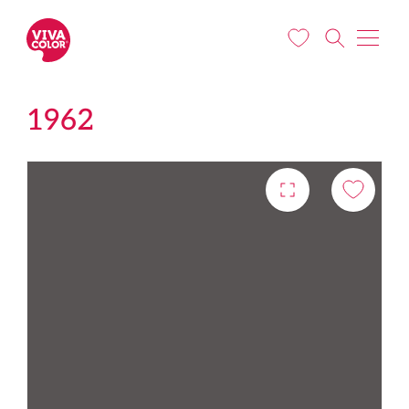
Liigu edasi põhisisu juurde
1962