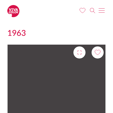
Liigu edasi põhisisu juurde
1963