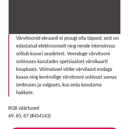
Värvitoonid ekraanil ei pruugi olla täpsed, sest on
edastatud elektroonselt ning nende intensiivsus
sõltub kuvari seadetest. Veenduge värvitooni
sobivuses kasutades spetsiaalset värvikaarti
kaupluses. Võimalusel võtke värvilaast endaga
kaasa ning kontrollige värvitooni sobivust samas
ümbruses ja valguses, kus seda kasutama
hakkate.
RGB väärtused
69, 65, 67 (#454143)