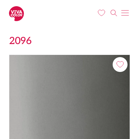
Liigu edasi põhisisu juurde
2096