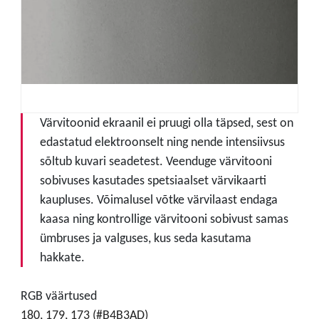
Värvitoonid ekraanil ei pruugi olla täpsed, sest on
edastatud elektroonselt ning nende intensiivsus
sõltub kuvari seadetest. Veenduge värvitooni
sobivuses kasutades spetsiaalset värvikaarti
kaupluses. Võimalusel võtke värvilaast endaga
kaasa ning kontrollige värvitooni sobivust samas
ümbruses ja valguses, kus seda kasutama
hakkate.
RGB väärtused
180, 179, 173 (#B4B3AD)