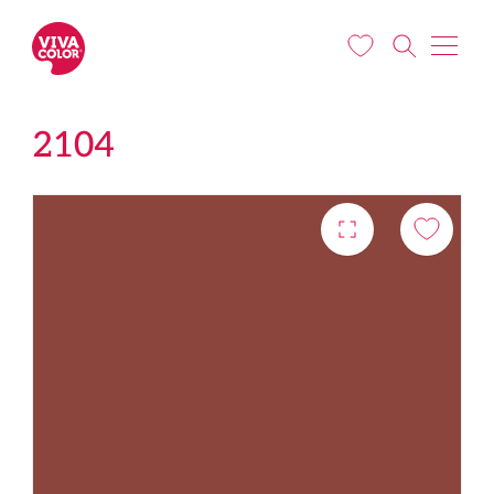
Liigu edasi põhisisu juurde
2104