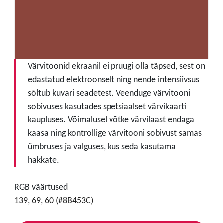
Värvitoonid ekraanil ei pruugi olla täpsed, sest on
edastatud elektroonselt ning nende intensiivsus
sõltub kuvari seadetest. Veenduge värvitooni
sobivuses kasutades spetsiaalset värvikaarti
kaupluses. Võimalusel võtke värvilaast endaga
kaasa ning kontrollige värvitooni sobivust samas
ümbruses ja valguses, kus seda kasutama
hakkate.
RGB väärtused
139, 69, 60 (#8B453C)