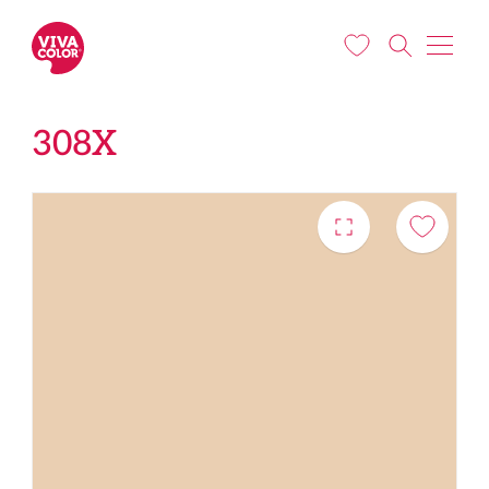
Liigu edasi põhisisu juurde
308X