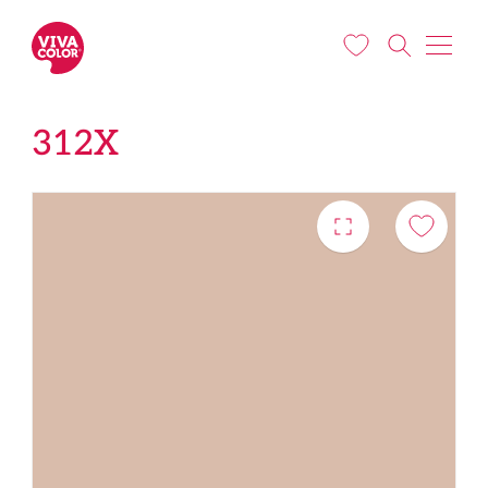
Liigu edasi põhisisu juurde
312X