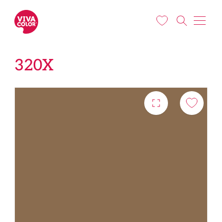
Liigu edasi põhisisu juurde
320X