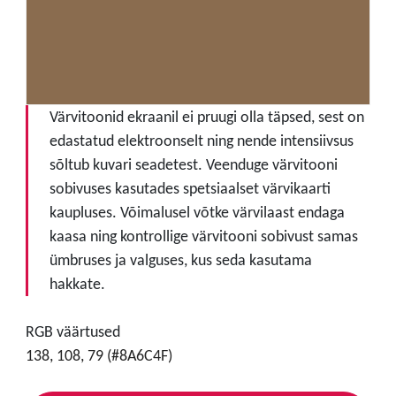
Värvitoonid ekraanil ei pruugi olla täpsed, sest on
edastatud elektroonselt ning nende intensiivsus
sõltub kuvari seadetest. Veenduge värvitooni
sobivuses kasutades spetsiaalset värvikaarti
kaupluses. Võimalusel võtke värvilaast endaga
kaasa ning kontrollige värvitooni sobivust samas
ümbruses ja valguses, kus seda kasutama
hakkate.
RGB väärtused
138, 108, 79 (#8A6C4F)