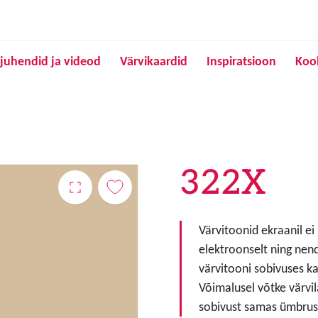
Liigu edasi põhisisu juurde
juhendid ja videod
Värvikaardid
Inspiratsioon
Koo
322X
Värvitoonid ekraanil ei
elektroonselt ning nen
värvitooni sobivuses ka
Võimalusel võtke värvil
sobivust samas ümbruse