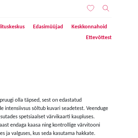
lituskeskus
Edasimüüjad
Keskkonnahoid
Ettevõttest
 pruugi olla täpsed, sest on edastatud
de intensiivsus sõltub kuvari seadetest. Veenduge
sutades spetsiaalset värvikaarti kaupluses.
aast endaga kaasa ning kontrollige värvitooni
s ja valguses, kus seda kasutama hakkate.