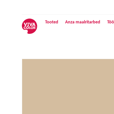
Tooted
Anza maalritarbed
Töö