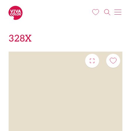
Liigu edasi põhisisu juurde
328X