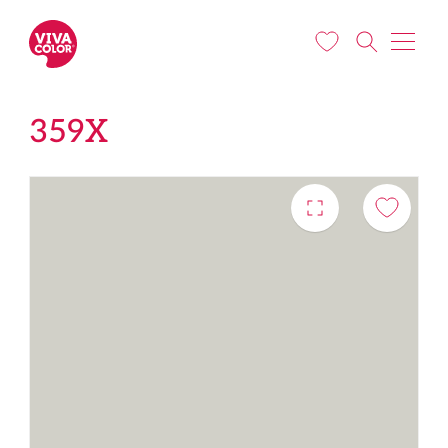
Liigu edasi põhisisu juurde
359X