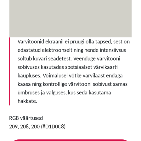
Värvitoonid ekraanil ei pruugi olla täpsed, sest on
edastatud elektroonselt ning nende intensiivsus
sõltub kuvari seadetest. Veenduge värvitooni
sobivuses kasutades spetsiaalset värvikaarti
kaupluses. Võimalusel võtke värvilaast endaga
kaasa ning kontrollige värvitooni sobivust samas
ümbruses ja valguses, kus seda kasutama
hakkate.
RGB väärtused
209, 208, 200 (#D1D0C8)