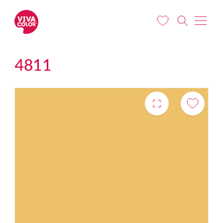
Liigu edasi põhisisu juurde
4811