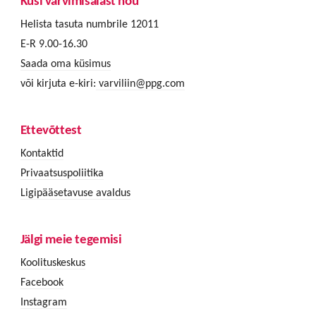
Küsi värvimisalast nõu
Helista tasuta numbrile 12011
E-R 9.00-16.30
Saada oma küsimus
või kirjuta e-kiri:
varviliin@ppg.com
Ettevõttest
Kontaktid
Privaatsuspoliitika
Ligipääsetavuse avaldus
Jälgi meie tegemisi
Koolituskeskus
Facebook
Instagram