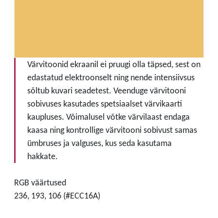
Värvitoonid ekraanil ei pruugi olla täpsed, sest on
edastatud elektroonselt ning nende intensiivsus
sõltub kuvari seadetest. Veenduge värvitooni
sobivuses kasutades spetsiaalset värvikaarti
kaupluses. Võimalusel võtke värvilaast endaga
kaasa ning kontrollige värvitooni sobivust samas
ümbruses ja valguses, kus seda kasutama
hakkate.
RGB väärtused
236, 193, 106 (#ECC16A)