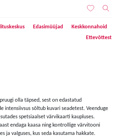
lituskeskus
Edasimüüjad
Keskkonnahoid
Ettevõttest
 pruugi olla täpsed, sest on edastatud
de intensiivsus sõltub kuvari seadetest. Veenduge
sutades spetsiaalset värvikaarti kaupluses.
aast endaga kaasa ning kontrollige värvitooni
s ja valguses, kus seda kasutama hakkate.