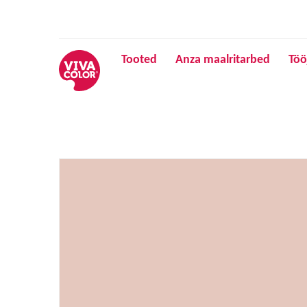
Tooted
Anza maalritarbed
Töö