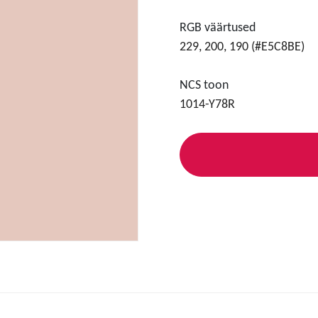
RGB väärtused
229, 200, 190 (#E5C8BE)
NCS toon
1014-Y78R