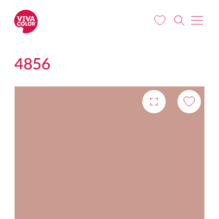
Liigu edasi põhisisu juurde
4856