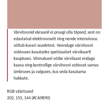
Värvitoonid ekraanil ei pruugi olla täpsed, sest on
edastatud elektroonselt ning nende intensiivsus
sõltub kuvari seadetest. Veenduge värvitooni
sobivuses kasutades spetsiaalset värvikaarti
kaupluses. Võimalusel võtke värvilaast endaga
kaasa ning kontrollige värvitooni sobivust samas
ümbruses ja valguses, kus seda kasutama
hakkate.
RGB väärtused
202, 155, 144 (#CA9B90)