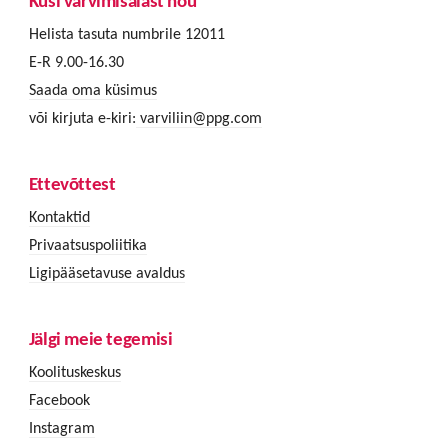
Küsi värvimisalast nõu
Helista tasuta numbrile 12011
E-R 9.00-16.30
Saada oma küsimus
või kirjuta e-kiri:
varviliin@ppg.com
Ettevõttest
Kontaktid
Privaatsuspoliitika
Ligipääsetavuse avaldus
Jälgi meie tegemisi
Koolituskeskus
Facebook
Instagram