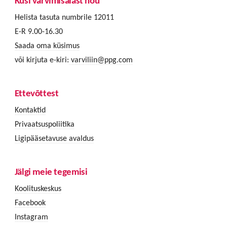
Küsi värvimisalast nõu
Helista tasuta numbrile 12011
E-R 9.00-16.30
Saada oma küsimus
või kirjuta e-kiri:
varviliin@ppg.com
Ettevõttest
Kontaktid
Privaatsuspoliitika
Ligipääsetavuse avaldus
Jälgi meie tegemisi
Koolituskeskus
Facebook
Instagram