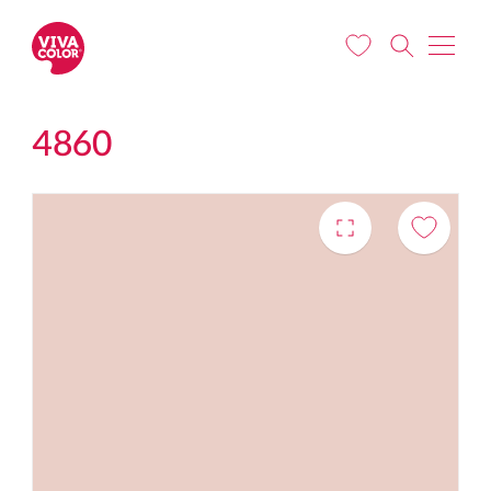
Liigu edasi põhisisu juurde
4860