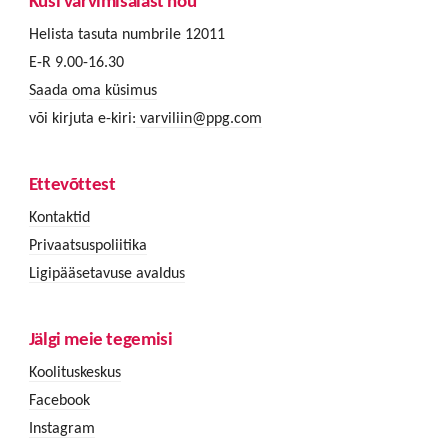
Küsi värvimisalast nõu
Helista tasuta numbrile 12011
E-R 9.00-16.30
Saada oma küsimus
või kirjuta e-kiri:
varviliin@ppg.com
Ettevõttest
Kontaktid
Privaatsuspoliitika
Ligipääsetavuse avaldus
Jälgi meie tegemisi
Koolituskeskus
Facebook
Instagram