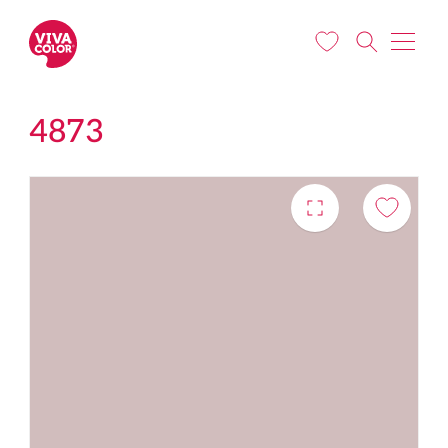
Liigu edasi põhisisu juurde
4873