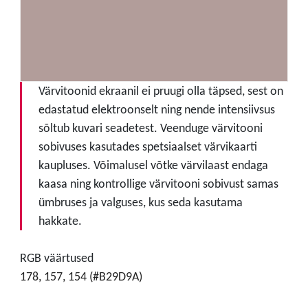
Värvitoonid ekraanil ei pruugi olla täpsed, sest on
edastatud elektroonselt ning nende intensiivsus
sõltub kuvari seadetest. Veenduge värvitooni
sobivuses kasutades spetsiaalset värvikaarti
kaupluses. Võimalusel võtke värvilaast endaga
kaasa ning kontrollige värvitooni sobivust samas
ümbruses ja valguses, kus seda kasutama
hakkate.
RGB väärtused
178, 157, 154 (#B29D9A)