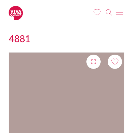
Liigu edasi põhisisu juurde
4881