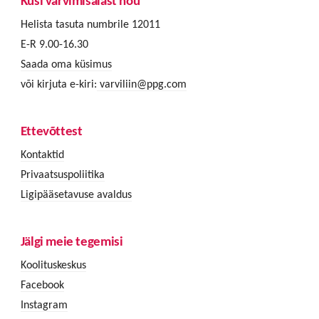
Küsi värvimisalast nõu
Helista tasuta numbrile 12011
E-R 9.00-16.30
Saada oma küsimus
või kirjuta e-kiri:
varviliin@ppg.com
Ettevõttest
Kontaktid
Privaatsuspoliitika
Ligipääsetavuse avaldus
Jälgi meie tegemisi
Koolituskeskus
Facebook
Instagram