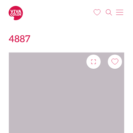
Liigu edasi põhisisu juurde
4887