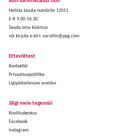
Küsi värvimisalast nõu
Helista tasuta numbrile 12011
E-R 9.00-16.30
Saada oma küsimus
või kirjuta e-kiri:
varviliin@ppg.com
Ettevõttest
Kontaktid
Privaatsuspoliitika
Ligipääsetavuse avaldus
Jälgi meie tegemisi
Koolituskeskus
Facebook
Instagram