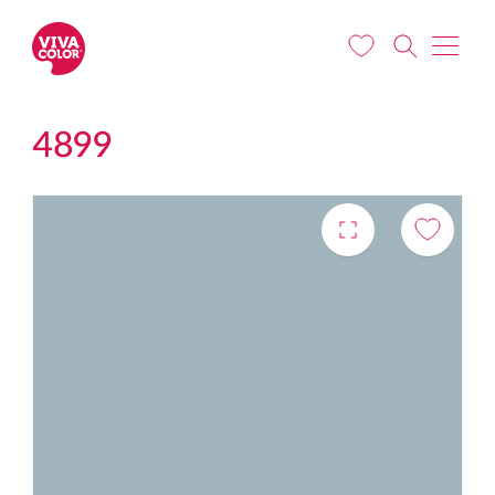
Liigu edasi põhisisu juurde
4899