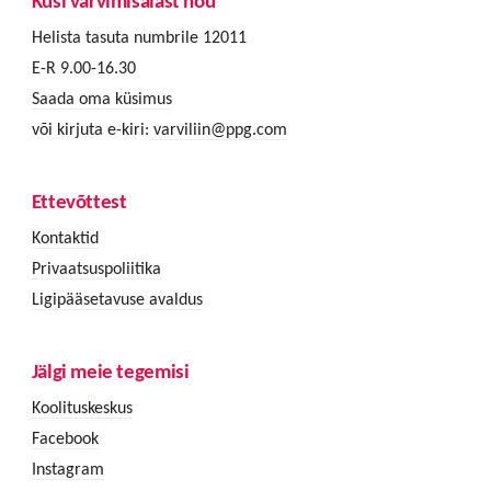
Küsi värvimisalast nõu
Helista tasuta numbrile 12011
E-R 9.00-16.30
Saada oma küsimus
või kirjuta e-kiri:
varviliin@ppg.com
Ettevõttest
Kontaktid
Privaatsuspoliitika
Ligipääsetavuse avaldus
Jälgi meie tegemisi
Koolituskeskus
Facebook
Instagram