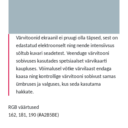
Värvitoonid ekraanil ei pruugi olla täpsed, sest on
edastatud elektroonselt ning nende intensiivsus
sõltub kuvari seadetest. Veenduge värvitooni
sobivuses kasutades spetsiaalset värvikaarti
kaupluses. Võimalusel võtke värvilaast endaga
kaasa ning kontrollige värvitooni sobivust samas
ümbruses ja valguses, kus seda kasutama
hakkate.
RGB väärtused
162, 181, 190 (#A2B5BE)