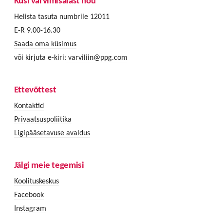
Küsi värvimisalast nõu
Helista tasuta numbrile 12011
E-R 9.00-16.30
Saada oma küsimus
või kirjuta e-kiri:
varviliin@ppg.com
Ettevõttest
Kontaktid
Privaatsuspoliitika
Ligipääsetavuse avaldus
Jälgi meie tegemisi
Koolituskeskus
Facebook
Instagram