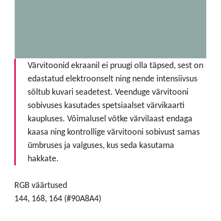
Värvitoonid ekraanil ei pruugi olla täpsed, sest on
edastatud elektroonselt ning nende intensiivsus
sõltub kuvari seadetest. Veenduge värvitooni
sobivuses kasutades spetsiaalset värvikaarti
kaupluses. Võimalusel võtke värvilaast endaga
kaasa ning kontrollige värvitooni sobivust samas
ümbruses ja valguses, kus seda kasutama
hakkate.
RGB väärtused
144, 168, 164 (#90A8A4)