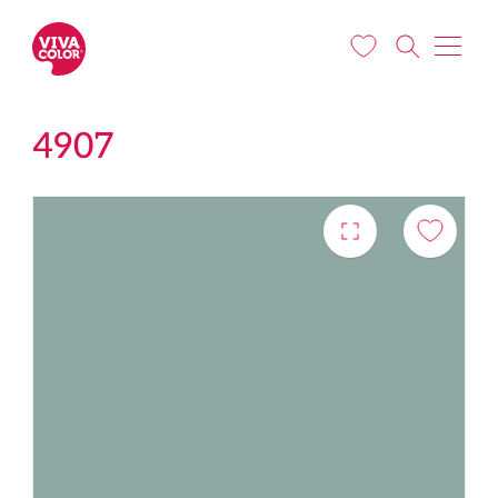
Liigu edasi põhisisu juurde
4907