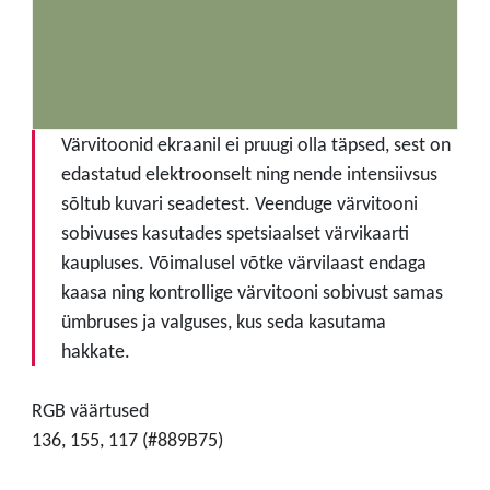
Värvitoonid ekraanil ei pruugi olla täpsed, sest on
edastatud elektroonselt ning nende intensiivsus
sõltub kuvari seadetest. Veenduge värvitooni
sobivuses kasutades spetsiaalset värvikaarti
kaupluses. Võimalusel võtke värvilaast endaga
kaasa ning kontrollige värvitooni sobivust samas
ümbruses ja valguses, kus seda kasutama
hakkate.
RGB väärtused
136, 155, 117 (#889B75)