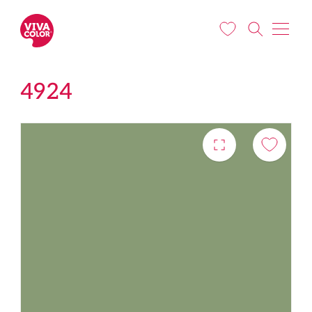
Liigu edasi põhisisu juurde
4924