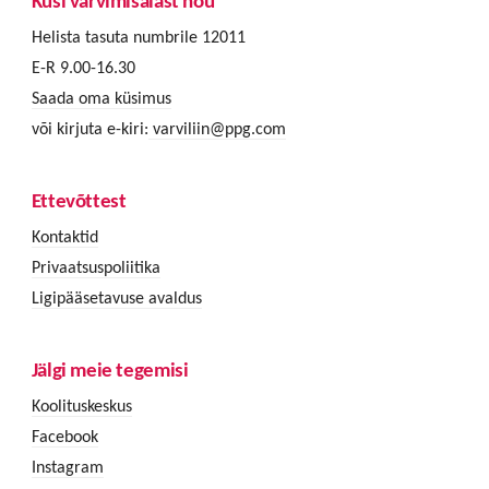
Küsi värvimisalast nõu
Helista tasuta numbrile 12011
E-R 9.00-16.30
Saada oma küsimus
või kirjuta e-kiri:
varviliin@ppg.com
Ettevõttest
Kontaktid
Privaatsuspoliitika
Ligipääsetavuse avaldus
Jälgi meie tegemisi
Koolituskeskus
Facebook
Instagram