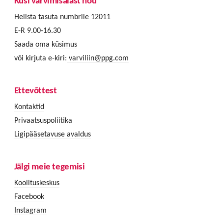
Küsi värvimisalast nõu
Helista tasuta numbrile 12011
E-R 9.00-16.30
Saada oma küsimus
või kirjuta e-kiri:
varviliin@ppg.com
Ettevõttest
Kontaktid
Privaatsuspoliitika
Ligipääsetavuse avaldus
Jälgi meie tegemisi
Koolituskeskus
Facebook
Instagram