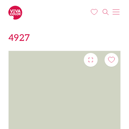
Liigu edasi põhisisu juurde
4927