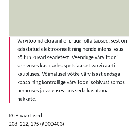
Värvitoonid ekraanil ei pruugi olla täpsed, sest on
edastatud elektroonselt ning nende intensiivsus
sõltub kuvari seadetest. Veenduge värvitooni
sobivuses kasutades spetsiaalset värvikaarti
kaupluses. Võimalusel võtke värvilaast endaga
kaasa ning kontrollige värvitooni sobivust samas
ümbruses ja valguses, kus seda kasutama
hakkate.
RGB väärtused
208, 212, 195 (#D0D4C3)