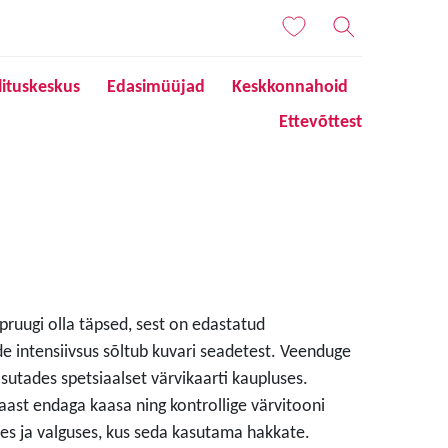
lituskeskus
Edasimüüjad
Keskkonnahoid
Ettevõttest
 pruugi olla täpsed, sest on edastatud
de intensiivsus sõltub kuvari seadetest. Veenduge
sutades spetsiaalset värvikaarti kaupluses.
aast endaga kaasa ning kontrollige värvitooni
s ja valguses, kus seda kasutama hakkate.