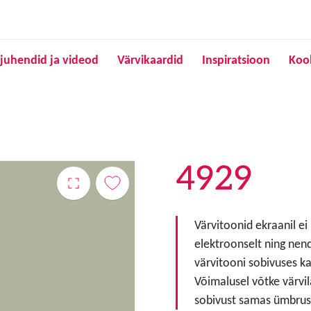
Liigu edasi põhisisu juurde
juhendid ja videod
Värvikaardid
Inspiratsioon
Koo
4929
Värvitoonid ekraanil ei
elektroonselt ning nen
värvitooni sobivuses ka
Võimalusel võtke värvil
sobivust samas ümbruse