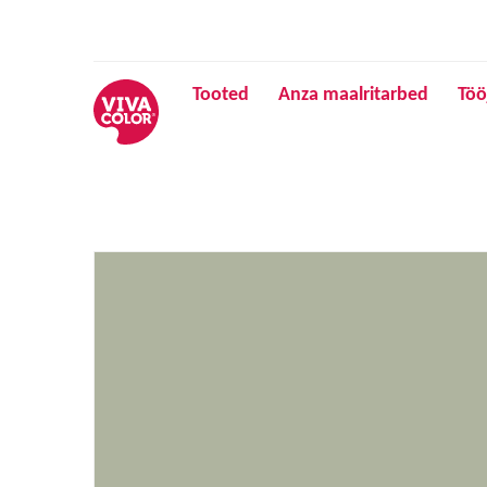
Tooted
Anza maalritarbed
Töö