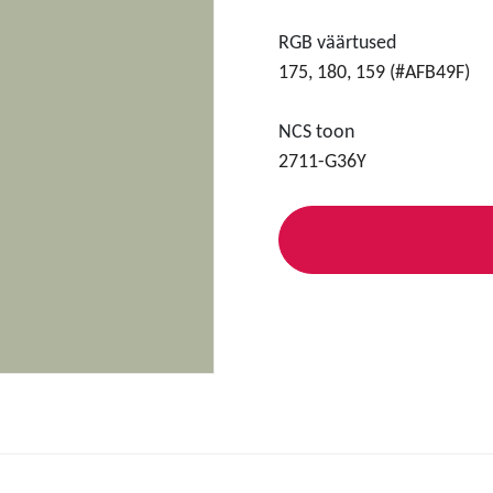
RGB väärtused
175, 180, 159 (#AFB49F)
NCS toon
2711-G36Y