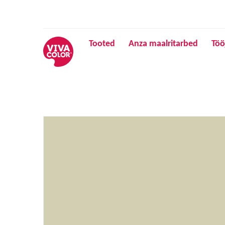
Tooted
Anza maalritarbed
Töö