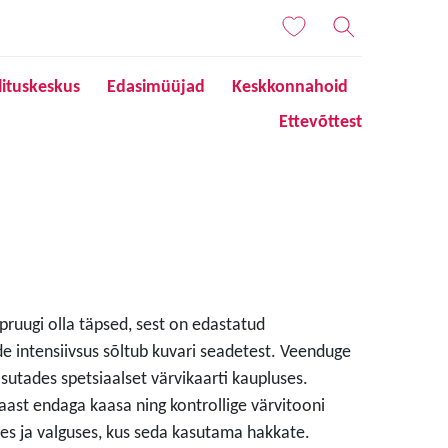
lituskeskus
Edasimüüjad
Keskkonnahoid
Ettevõttest
 pruugi olla täpsed, sest on edastatud
de intensiivsus sõltub kuvari seadetest. Veenduge
sutades spetsiaalset värvikaarti kaupluses.
aast endaga kaasa ning kontrollige värvitooni
s ja valguses, kus seda kasutama hakkate.