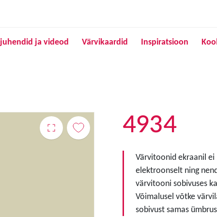
Liigu edasi põhisisu juurde
juhendid ja videod
Värvikaardid
Inspiratsioon
Koo
4934
Värvitoonid ekraanil ei
elektroonselt ning nen
värvitooni sobivuses ka
Võimalusel võtke värvil
sobivust samas ümbruse