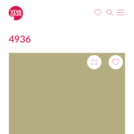
Liigu edasi põhisisu juurde
4936