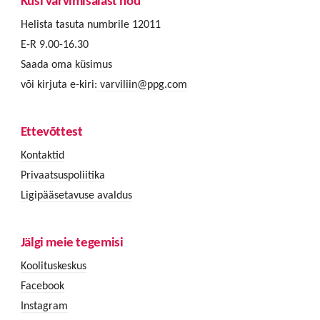
Küsi värvimisalast nõu
Helista tasuta numbrile 12011
E-R 9.00-16.30
Saada oma küsimus
või kirjuta e-kiri:
varviliin@ppg.com
Ettevõttest
Kontaktid
Privaatsuspoliitika
Ligipääsetavuse avaldus
Jälgi meie tegemisi
Koolituskeskus
Facebook
Instagram