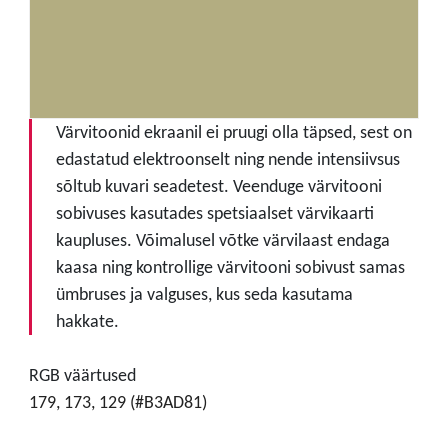
Värvitoonid ekraanil ei pruugi olla täpsed, sest on
edastatud elektroonselt ning nende intensiivsus
sõltub kuvari seadetest. Veenduge värvitooni
sobivuses kasutades spetsiaalset värvikaarti
kaupluses. Võimalusel võtke värvilaast endaga
kaasa ning kontrollige värvitooni sobivust samas
ümbruses ja valguses, kus seda kasutama
hakkate.
RGB väärtused
179, 173, 129 (#B3AD81)