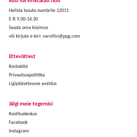
Küsi värvimisalast nõu
Helista tasuta numbrile 12011
E-R 9.00-16.30
Saada oma küsimus
või kirjuta e-kiri:
varviliin@ppg.com
Ettevõttest
Kontaktid
Privaatsuspoliitika
Ligipääsetavuse avaldus
Jälgi meie tegemisi
Koolituskeskus
Facebook
Instagram