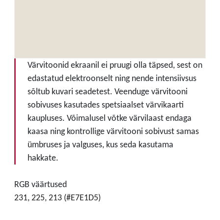
Värvitoonid ekraanil ei pruugi olla täpsed, sest on
edastatud elektroonselt ning nende intensiivsus
sõltub kuvari seadetest. Veenduge värvitooni
sobivuses kasutades spetsiaalset värvikaarti
kaupluses. Võimalusel võtke värvilaast endaga
kaasa ning kontrollige värvitooni sobivust samas
ümbruses ja valguses, kus seda kasutama
hakkate.
RGB väärtused
231, 225, 213 (#E7E1D5)