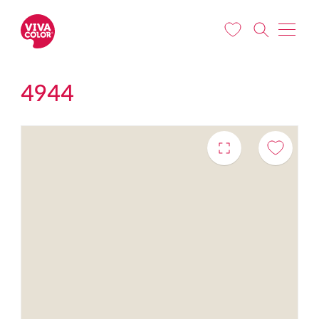
Liigu edasi põhisisu juurde
4944