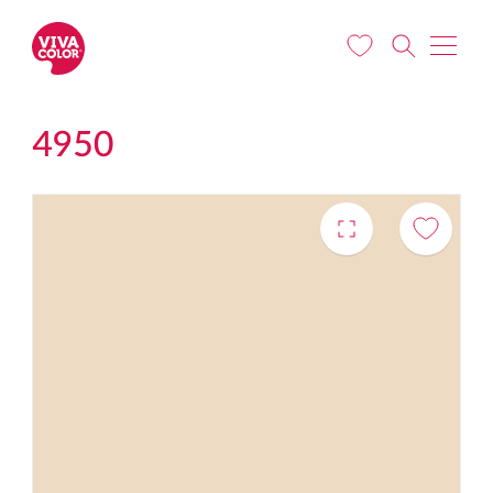
Liigu edasi põhisisu juurde
4950