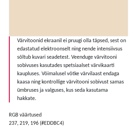
Värvitoonid ekraanil ei pruugi olla täpsed, sest on
edastatud elektroonselt ning nende intensiivsus
sõltub kuvari seadetest. Veenduge värvitooni
sobivuses kasutades spetsiaalset värvikaarti
kaupluses. Võimalusel võtke värvilaast endaga
kaasa ning kontrollige värvitooni sobivust samas
ümbruses ja valguses, kus seda kasutama
hakkate.
RGB väärtused
237, 219, 196 (#EDDBC4)