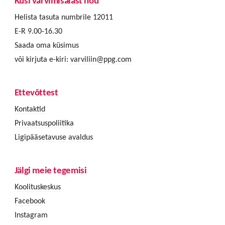
Küsi värvimisalast nõu
Helista tasuta numbrile 12011
E-R 9.00-16.30
Saada oma küsimus
või kirjuta e-kiri:
varviliin@ppg.com
Ettevõttest
Kontaktid
Privaatsuspoliitika
Ligipääsetavuse avaldus
Jälgi meie tegemisi
Koolituskeskus
Facebook
Instagram