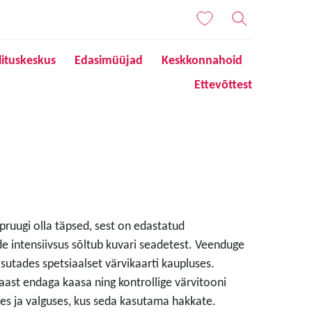
lituskeskus
Edasimüüjad
Keskkonnahoid
Ettevõttest
 pruugi olla täpsed, sest on edastatud
de intensiivsus sõltub kuvari seadetest. Veenduge
sutades spetsiaalset värvikaarti kaupluses.
aast endaga kaasa ning kontrollige värvitooni
s ja valguses, kus seda kasutama hakkate.