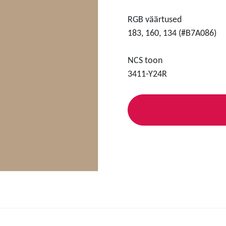
RGB väärtused
183, 160, 134 (#B7A086)
NCS toon
3411-Y24R