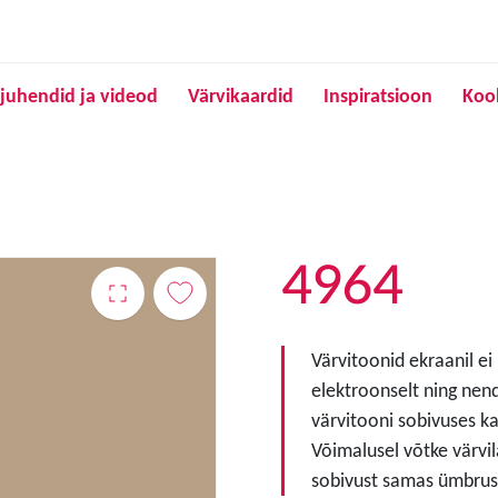
Liigu edasi põhisisu juurde
juhendid ja videod
Värvikaardid
Inspiratsioon
Koo
4964
Värvitoonid ekraanil ei
elektroonselt ning nen
värvitooni sobivuses ka
Võimalusel võtke värvil
sobivust samas ümbruse