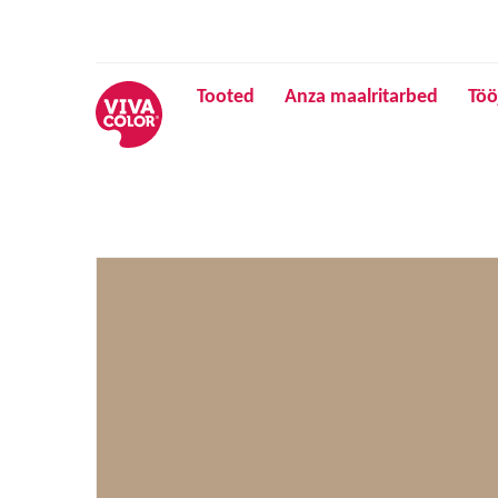
Tooted
Anza maalritarbed
Töö