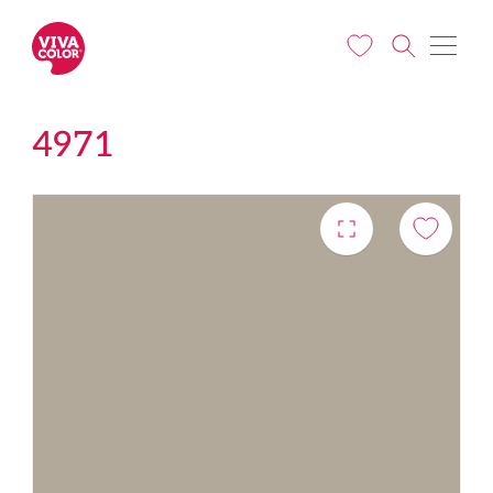
Liigu edasi põhisisu juurde
4971