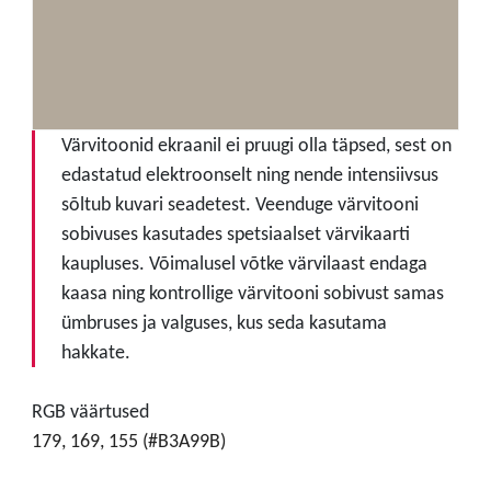
Värvitoonid ekraanil ei pruugi olla täpsed, sest on
edastatud elektroonselt ning nende intensiivsus
sõltub kuvari seadetest. Veenduge värvitooni
sobivuses kasutades spetsiaalset värvikaarti
kaupluses. Võimalusel võtke värvilaast endaga
kaasa ning kontrollige värvitooni sobivust samas
ümbruses ja valguses, kus seda kasutama
hakkate.
RGB väärtused
179, 169, 155 (#B3A99B)