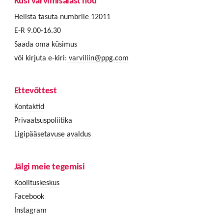
Küsi värvimisalast nõu
Helista tasuta numbrile 12011
E-R 9.00-16.30
Saada oma küsimus
või kirjuta e-kiri:
varviliin@ppg.com
Ettevõttest
Kontaktid
Privaatsuspoliitika
Ligipääsetavuse avaldus
Jälgi meie tegemisi
Koolituskeskus
Facebook
Instagram