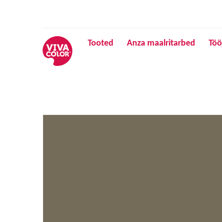
Tooted
Anza maalritarbed
Töö