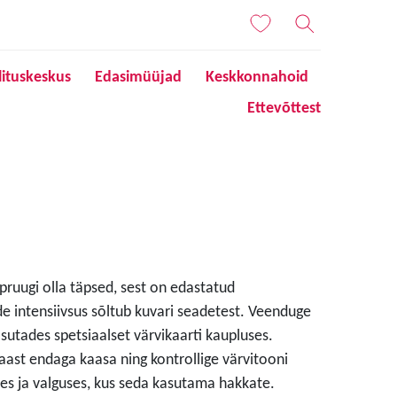
lituskeskus
Edasimüüjad
Keskkonnahoid
Ettevõttest
 pruugi olla täpsed, sest on edastatud
de intensiivsus sõltub kuvari seadetest. Veenduge
sutades spetsiaalset värvikaarti kaupluses.
aast endaga kaasa ning kontrollige värvitooni
s ja valguses, kus seda kasutama hakkate.