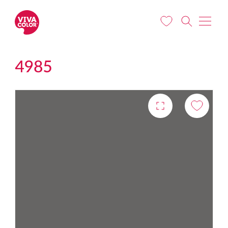
Liigu edasi põhisisu juurde
4985