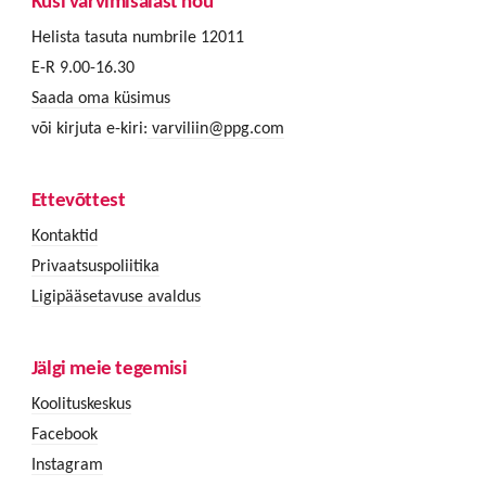
Küsi värvimisalast nõu
Helista tasuta numbrile 12011
E-R 9.00-16.30
Saada oma küsimus
või kirjuta e-kiri:
varviliin@ppg.com
Ettevõttest
Kontaktid
Privaatsuspoliitika
Ligipääsetavuse avaldus
Jälgi meie tegemisi
Koolituskeskus
Facebook
Instagram