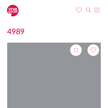
Liigu edasi põhisisu juurde
4989