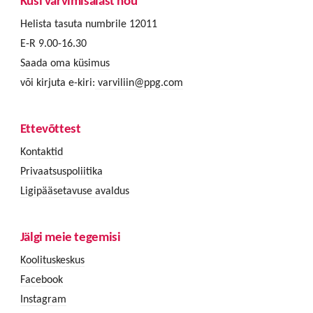
Küsi värvimisalast nõu
Helista tasuta numbrile 12011
E-R 9.00-16.30
Saada oma küsimus
või kirjuta e-kiri:
varviliin@ppg.com
Ettevõttest
Kontaktid
Privaatsuspoliitika
Ligipääsetavuse avaldus
Jälgi meie tegemisi
Koolituskeskus
Facebook
Instagram