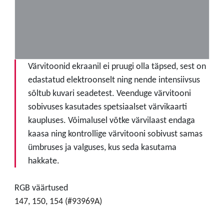
Värvitoonid ekraanil ei pruugi olla täpsed, sest on
edastatud elektroonselt ning nende intensiivsus
sõltub kuvari seadetest. Veenduge värvitooni
sobivuses kasutades spetsiaalset värvikaarti
kaupluses. Võimalusel võtke värvilaast endaga
kaasa ning kontrollige värvitooni sobivust samas
ümbruses ja valguses, kus seda kasutama
hakkate.
RGB väärtused
147, 150, 154 (#93969A)