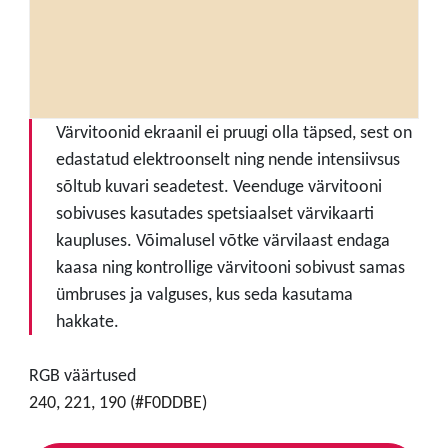
Värvitoonid ekraanil ei pruugi olla täpsed, sest on
edastatud elektroonselt ning nende intensiivsus
sõltub kuvari seadetest. Veenduge värvitooni
sobivuses kasutades spetsiaalset värvikaarti
kaupluses. Võimalusel võtke värvilaast endaga
kaasa ning kontrollige värvitooni sobivust samas
ümbruses ja valguses, kus seda kasutama
hakkate.
RGB väärtused
240, 221, 190 (#F0DDBE)