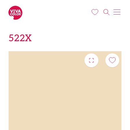
Liigu edasi põhisisu juurde
522X