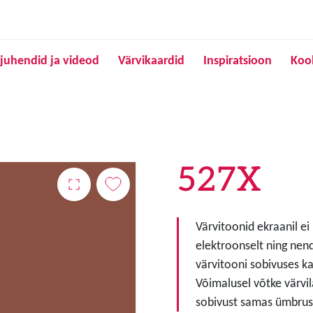
Liigu edasi põhisisu juurde
juhendid ja videod
Värvikaardid
Inspiratsioon
Koo
527X
Värvitoonid ekraanil ei
elektroonselt ning nen
värvitooni sobivuses ka
Võimalusel võtke värvil
sobivust samas ümbruse