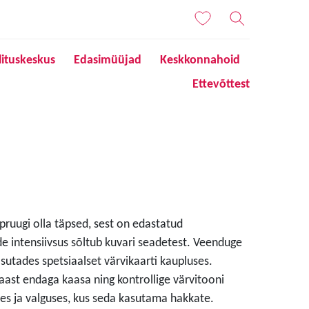
lituskeskus
Edasimüüjad
Keskkonnahoid
Ettevõttest
 pruugi olla täpsed, sest on edastatud
de intensiivsus sõltub kuvari seadetest. Veenduge
sutades spetsiaalset värvikaarti kaupluses.
aast endaga kaasa ning kontrollige värvitooni
s ja valguses, kus seda kasutama hakkate.