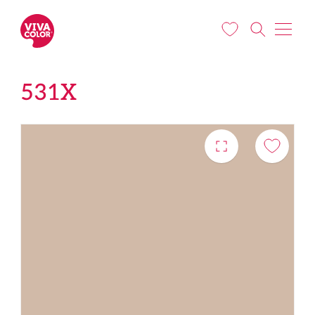
Liigu edasi põhisisu juurde
531X