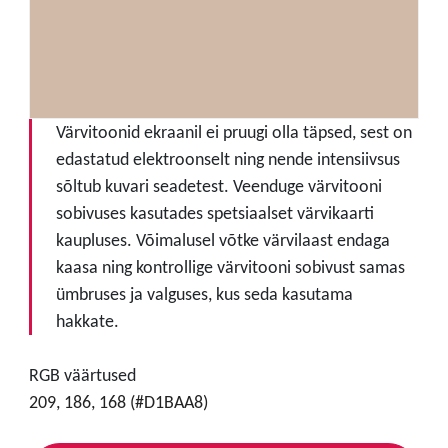
Värvitoonid ekraanil ei pruugi olla täpsed, sest on
edastatud elektroonselt ning nende intensiivsus
sõltub kuvari seadetest. Veenduge värvitooni
sobivuses kasutades spetsiaalset värvikaarti
kaupluses. Võimalusel võtke värvilaast endaga
kaasa ning kontrollige värvitooni sobivust samas
ümbruses ja valguses, kus seda kasutama
hakkate.
RGB väärtused
209, 186, 168 (#D1BAA8)