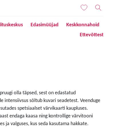
lituskeskus
Edasimüüjad
Keskkonnahoid
Ettevõttest
 pruugi olla täpsed, sest on edastatud
de intensiivsus sõltub kuvari seadetest. Veenduge
sutades spetsiaalset värvikaarti kaupluses.
aast endaga kaasa ning kontrollige värvitooni
s ja valguses, kus seda kasutama hakkate.