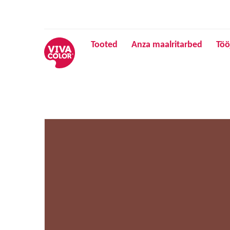
Tooted
Anza maalritarbed
Töö