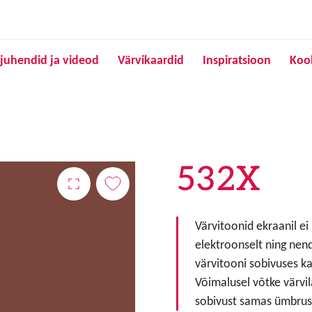
Liigu edasi põhisisu juurde
juhendid ja videod
Värvikaardid
Inspiratsioon
Koo
532X
Värvitoonid ekraanil ei
elektroonselt ning nen
värvitooni sobivuses ka
Võimalusel võtke värvil
sobivust samas ümbruse